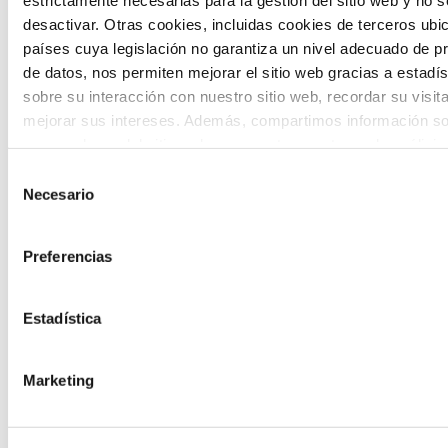
desactivar. Otras cookies, incluidas cookies de terceros ub
países cuya legislación no garantiza un nivel adecuado de p
de datos, nos permiten mejorar el sitio web gracias a estadís
sobre su interacción con nuestro sitio web, recordar su visit
mejorar sus intereses. Además, compartimos información so
The Future Game
uso que haga del sitio web con nuestros partners de análisis
quienes pueden combinarla con otra información que les ha
Selección
proporcionado o que hayan recopilado a partir del uso que 
Necesario
de
The Future Game es un laboratorio de
de sus servicios. A continuación, puede seleccionar sus pref
consentimiento
participación juvenil que recoge las
Preferencias
cosmovisiones de las nuevas generaciones
en las temáticas que más les preocupan
Estadística
hacia el futuro a través de una experienci
gamificada.
Marketing