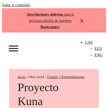
Saltar al contenido
¡
Inscripciones abiertas
para la
×
próxima edición de nuestros
Bootcamps
!
CAS
EUS
ENG
Inicio
Empleo y Emprendimiento
Proyecto
Kuna