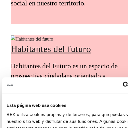
social en nuestro territorio.
Habitantes del futuro
Habitantes del Futuro es un espacio de
prospectiva ciudadana orientado a
introducir la participación de la
ciudadanía y la voz de los jóvenes en la
definición de escenarios futuros y el
Esta página web usa cookies
diseño de soluciones a los principales
BBK utiliza cookies propias y de terceros, para que puedas v
nuestro sitio web y disfrutar de sus funciones. Algunas cook
retos de Euskadi.
estrictamente necesarias para la gestión del sitio web y no 