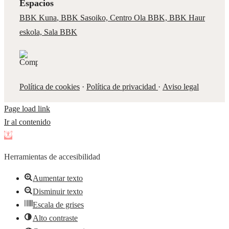
Espacios
BBK Kuna
,
BBK Sasoiko,
Centro Ola BBK, BBK
Haur
eskola,
Sala BBK
Política de cookies
·
Política de privacidad
·
Aviso legal
Page load link
Ir al contenido
Abrir
barra
Herramientas de accesibilidad
de
herramientas
Aumentar texto
Disminuir texto
Escala de grises
Alto contraste