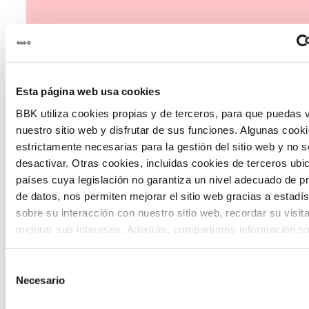
Esta página web usa cookies
The Future Game
BBK utiliza cookies propias y de terceros, para que puedas v
nuestro sitio web y disfrutar de sus funciones. Algunas cook
The Future Game es un laboratorio de
estrictamente necesarias para la gestión del sitio web y no 
desactivar. Otras cookies, incluidas cookies de terceros ub
participación juvenil que recoge las
países cuya legislación no garantiza un nivel adecuado de p
cosmovisiones de las nuevas generaciones
de datos, nos permiten mejorar el sitio web gracias a estadís
en las temáticas que más les preocupan
sobre su interacción con nuestro sitio web, recordar su visit
mejorar sus intereses. Además, compartimos información so
hacia el futuro a través de una experienci
uso que haga del sitio web con nuestros partners de análisis
gamificada.
quienes pueden combinarla con otra información que les ha
Selección
proporcionado o que hayan recopilado a partir del uso que 
Necesario
de
de sus servicios. A continuación, puede seleccionar sus pref
consentimiento