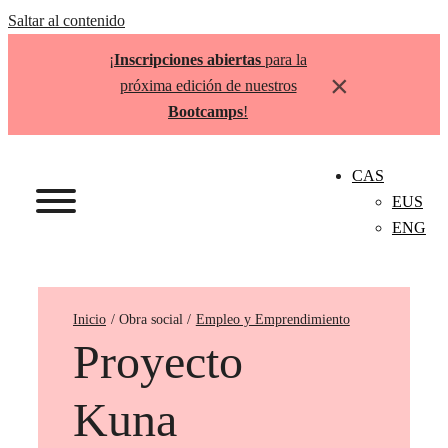
Saltar al contenido
¡
Inscripciones abiertas
para la
×
próxima edición de nuestros
Bootcamps
!
CAS
EUS
ENG
Inicio
Empleo y Emprendimiento
Proyecto
Kuna