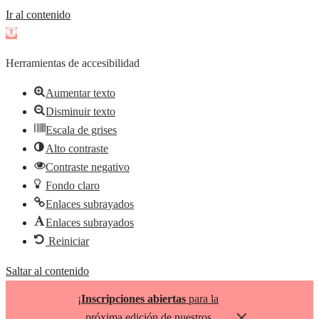
Ir al contenido
Abrir
barra
Herramientas de accesibilidad
de
herramientas
Aumentar texto
Disminuir texto
Escala de grises
Alto contraste
Contraste negativo
Fondo claro
Enlaces subrayados
Enlaces subrayados
Reiniciar
Saltar al contenido
¡
Inscripciones abiertas
para la
×
próxima edición de nuestros