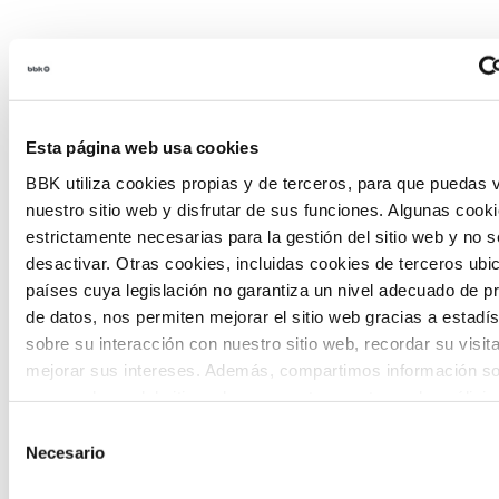
Habitantes del futuro
Esta página web usa cookies
Habitantes del Futuro es un espacio de
BBK utiliza cookies propias y de terceros, para que puedas v
prospectiva ciudadana orientado a
nuestro sitio web y disfrutar de sus funciones. Algunas cook
introducir la participación de la
estrictamente necesarias para la gestión del sitio web y no 
desactivar. Otras cookies, incluidas cookies de terceros ub
ciudadanía y la voz de los jóvenes en la
países cuya legislación no garantiza un nivel adecuado de p
definición de escenarios futuros y el
de datos, nos permiten mejorar el sitio web gracias a estadís
sobre su interacción con nuestro sitio web, recordar su visit
diseño de soluciones a los principales
mejorar sus intereses. Además, compartimos información so
retos de Euskadi.
uso que haga del sitio web con nuestros partners de análisis
quienes pueden combinarla con otra información que les ha
Selección
proporcionado o que hayan recopilado a partir del uso que 
Necesario
de
de sus servicios. A continuación, puede seleccionar sus pref
consentimiento