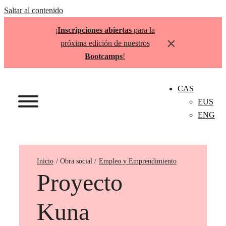
Saltar al contenido
¡
Inscripciones abiertas
para la
×
próxima edición de nuestros
Bootcamps
!
CAS
EUS
ENG
Inicio
Empleo y Emprendimiento
Proyecto
Kuna