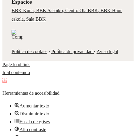
Espacios
BBK Kuna
,
BBK Sasoiko,
Centro Ola BBK, BBK
Haur
eskola,
Sala BBK
Política de cookies
·
Política de privacidad
·
Aviso legal
Page load link
Ir al contenido
Abrir
barra
Herramientas de accesibilidad
de
herramientas
Aumentar texto
Disminuir texto
Escala de grises
Alto contraste