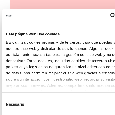
Esta página web usa cookies
The Future Game
BBK utiliza cookies propias y de terceros, para que puedas v
nuestro sitio web y disfrutar de sus funciones. Algunas cook
The Future Game es un laboratorio de
estrictamente necesarias para la gestión del sitio web y no 
desactivar. Otras cookies, incluidas cookies de terceros ub
participación juvenil que recoge las
países cuya legislación no garantiza un nivel adecuado de p
cosmovisiones de las nuevas generaciones
de datos, nos permiten mejorar el sitio web gracias a estadís
en las temáticas que más les preocupan
sobre su interacción con nuestro sitio web, recordar su visit
mejorar sus intereses. Además, compartimos información so
hacia el futuro a través de una experienci
uso que haga del sitio web con nuestros partners de análisis
gamificada.
quienes pueden combinarla con otra información que les ha
Selección
proporcionado o que hayan recopilado a partir del uso que 
Necesario
de
de sus servicios. A continuación, puede seleccionar sus pref
consentimiento