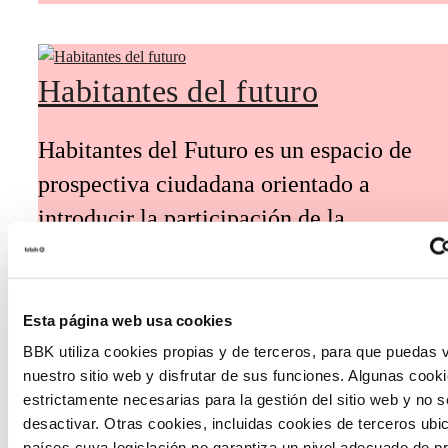
Habitantes del futuro
Habitantes del Futuro es un espacio de
prospectiva ciudadana orientado a
introducir la participación de la
ciudadanía y la voz de los jóvenes en la
definición de escenarios futuros y el
diseño de soluciones a los principales
Esta página web usa cookies
retos de Euskadi.
BBK utiliza cookies propias y de terceros, para que puedas v
nuestro sitio web y disfrutar de sus funciones. Algunas cook
estrictamente necesarias para la gestión del sitio web y no 
desactivar. Otras cookies, incluidas cookies de terceros ub
países cuya legislación no garantiza un nivel adecuado de p