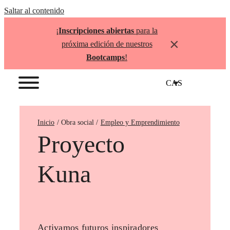
Saltar al contenido
¡
Inscripciones abiertas
para la
×
próxima edición de nuestros
Bootcamps
!
CAS
Inicio
Empleo y Emprendimiento
Proyecto
Kuna
Activamos futuros inspiradores