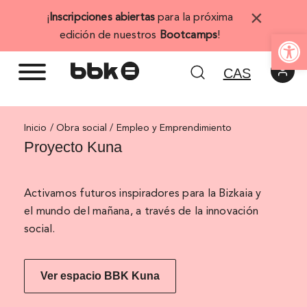
Saltar
×
¡
Inscripciones abiertas
para la próxima
al
Abrir 
edición de nuestros
Bootcamps
!
contenido
CAS
Inicio
Empleo y Emprendimiento
Proyecto Kuna
Activamos futuros inspiradores para la Bizkaia y
el mundo del mañana, a través de la innovación
social.
Ver espacio BBK Kuna