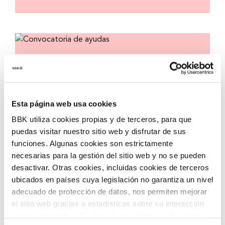
Convocatoria de ayudas
Convocatoria de ayudas para impulsar la
incorporación de tecnologías innovadoras en
Esta página web usa cookies
entidades del tercer sector, con el objetivo
de acelerar la transformación social en
BBK utiliza cookies propias y de terceros, para que
nuestro territorio.
puedas visitar nuestro sitio web y disfrutar de sus
funciones. Algunas cookies son estrictamente
necesarias para la gestión del sitio web y no se pueden
desactivar. Otras cookies, incluidas cookies de terceros
ubicados en países cuya legislación no garantiza un nivel
adecuado de protección de datos, nos permiten mejorar
el sitio web gracias a estadísticas sobre su interacción
con nuestro sitio web, recordar su visita y poder mejorar