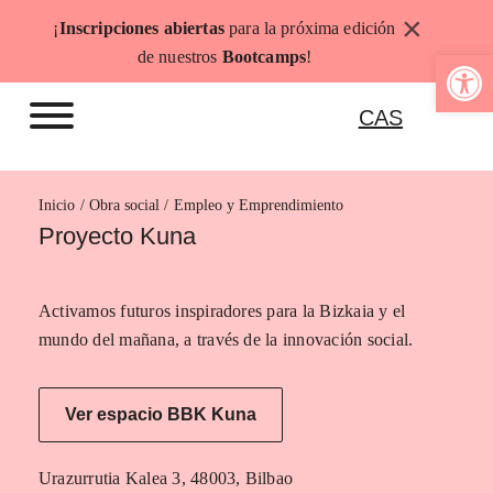
Saltar
×
¡
Inscripciones abiertas
para la próxima edición
al
Abrir b
de nuestros
Bootcamps
!
contenido
CAS
Inicio
Empleo y Emprendimiento
Proyecto Kuna
Activamos futuros inspiradores para la Bizkaia y el
mundo del mañana, a través de la innovación social.
Ver espacio BBK Kuna
Urazurrutia Kalea 3, 48003, Bilbao