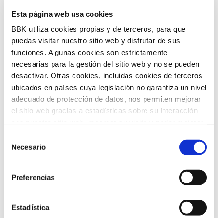
Esta página web usa cookies
BBK utiliza cookies propias y de terceros, para que
Convocatoria de ayudas
puedas visitar nuestro sitio web y disfrutar de sus
funciones. Algunas cookies son estrictamente
necesarias para la gestión del sitio web y no se pueden
Convocatoria de ayudas para impulsar
desactivar. Otras cookies, incluidas cookies de terceros
la incorporación de tecnologías
ubicados en países cuya legislación no garantiza un nivel
innovadoras en entidades del tercer
adecuado de protección de datos, nos permiten mejorar
el sitio web gracias a estadísticas sobre su interacción
sector, con el objetivo de acelerar la
con nuestro sitio web, recordar su visita y poder mejorar
transformación social en nuestro
sus intereses. Además, compartimos información sobre
Selección
el uso que haga del sitio web con nuestros partners de
Necesario
territorio.
de
análisis web , quienes pueden combinarla con otra
consentimiento
información que les haya proporcionado o que hayan
Preferencias
recopilado a partir del uso que haya hecho de sus
servicios. A continuación, puede seleccionar sus
preferencias.
Estadística