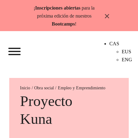
Saltar
¡
Inscripciones abiertas
para la
al
×
próxima edición de nuestros
contenido
Bootcamps
!
CAS
EUS
ENG
Inicio
Empleo y Emprendimiento
Proyecto
Kuna