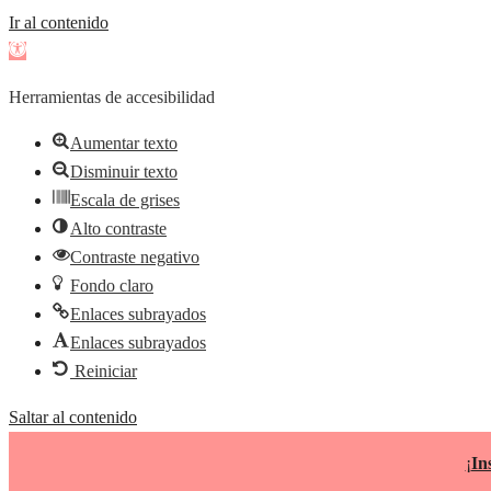
Ir al contenido
Abrir
barra
Herramientas de accesibilidad
de
herramientas
Aumentar texto
Disminuir texto
Escala de grises
Alto contraste
Contraste negativo
Fondo claro
Enlaces subrayados
Enlaces subrayados
Reiniciar
Saltar al contenido
¡
In