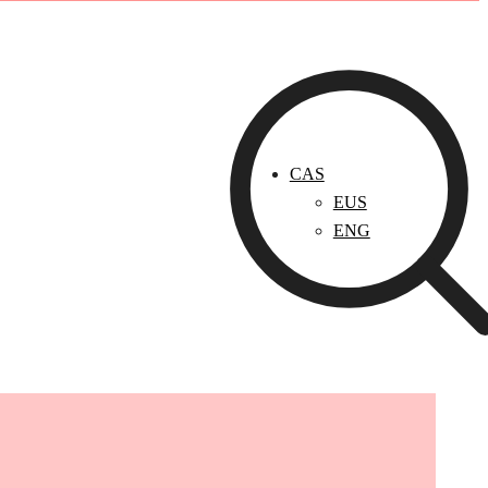
CAS
EUS
ENG