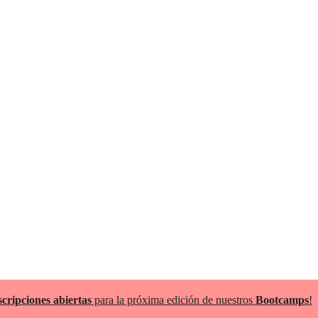
scripciones abiertas
para la próxima edición de nuestros
Bootcamps
!