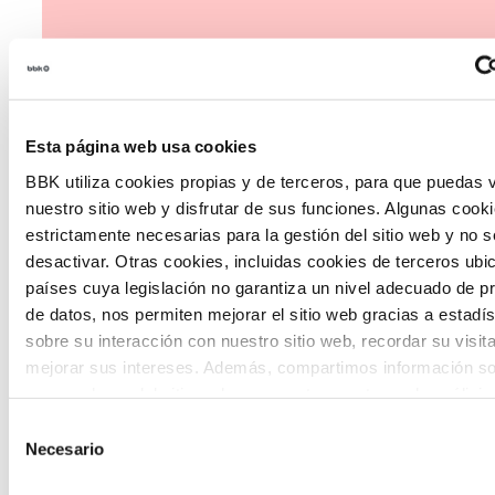
Esta página web usa cookies
The Future Game
BBK utiliza cookies propias y de terceros, para que puedas v
nuestro sitio web y disfrutar de sus funciones. Algunas cook
The Future Game es un laboratorio de
estrictamente necesarias para la gestión del sitio web y no 
desactivar. Otras cookies, incluidas cookies de terceros ub
participación juvenil que recoge las
países cuya legislación no garantiza un nivel adecuado de p
cosmovisiones de las nuevas generaciones
de datos, nos permiten mejorar el sitio web gracias a estadís
en las temáticas que más les preocupan
sobre su interacción con nuestro sitio web, recordar su visit
mejorar sus intereses. Además, compartimos información so
hacia el futuro a través de una experienci
uso que haga del sitio web con nuestros partners de análisis
gamificada.
quienes pueden combinarla con otra información que les ha
Selección
proporcionado o que hayan recopilado a partir del uso que 
Necesario
de
de sus servicios. A continuación, puede seleccionar sus pref
consentimiento