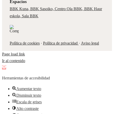
Espacios
BBK Kuna
,
BBK Sasoiko,
Centro Ola BBK, BBK
Haur
eskola,
Sala BBK
Política de cookies
·
Política de privacidad
·
Aviso legal
Page load link
Ir al contenido
Abrir
barra
Herramientas de accesibilidad
de
herramientas
Aumentar texto
Disminuir texto
Escala de grises
Alto contraste