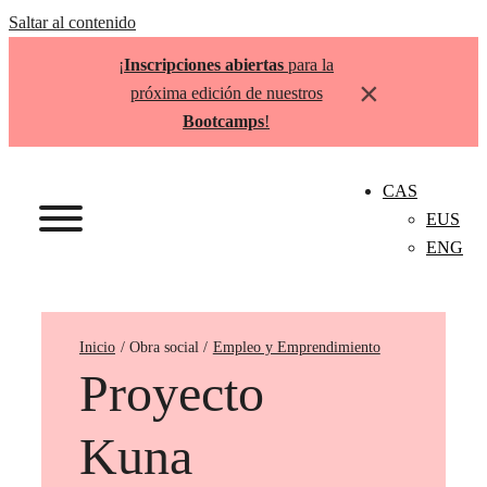
Saltar al contenido
¡
Inscripciones abiertas
para la
×
próxima edición de nuestros
Bootcamps
!
CAS
EUS
ENG
Inicio
Empleo y Emprendimiento
Proyecto
Kuna