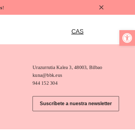
×
s
!
Abrir b
CAS
Urazurrutia Kalea 3, 48003, Bilbao
kuna@bbk.eus
944 152 304
Suscríbete a nuestra newsletter