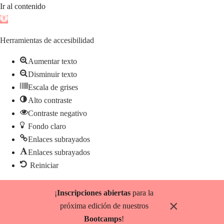
Ir al contenido
Abrir
barra
Herramientas de accesibilidad
de
herramientas
Aumentar texto
Disminuir texto
Escala de grises
Alto contraste
Contraste negativo
Fondo claro
Enlaces subrayados
Enlaces subrayados
Reiniciar
Saltar
¡
Inscripciones abiertas
para la
al
×
próxima edición de nuestros
contenido
Bootcamps
!