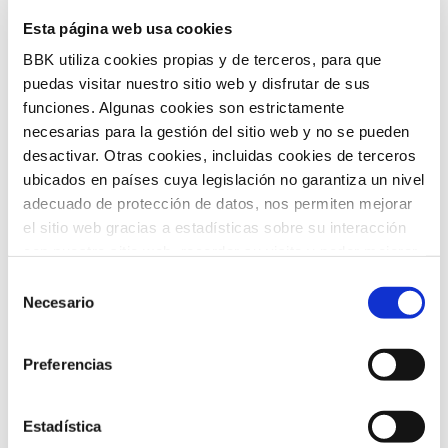
Futuros Inspiradores es una iniciativa
Esta página web usa cookies
de BBK Kuna orientada a acercar a
BBK utiliza cookies propias y de terceros, para que
Bizkaia el conocimiento y las
puedas visitar nuestro sitio web y disfrutar de sus
tendencias globales más relevantes, de
funciones. Algunas cookies son estrictamente
necesarias para la gestión del sitio web y no se pueden
la mano de expertos y voces
desactivar. Otras cookies, incluidas cookies de terceros
internacionales de referencia. Su
ubicados en países cuya legislación no garantiza un nivel
adecuado de protección de datos, nos permiten mejorar
propósito es traducir estos análisis en
el sitio web gracias a estadísticas sobre su interacción
claves útiles para el desarrollo social,
con nuestro sitio web, recordar su visita y poder mejorar
económico y tecnológico del territorio.
sus intereses. Además, compartimos información sobre
Selección
el uso que haga del sitio web con nuestros partners de
Necesario
de
análisis web , quienes pueden combinarla con otra
consentimiento
información que les haya proporcionado o que hayan
Preferencias
recopilado a partir del uso que haya hecho de sus
servicios. A continuación, puede seleccionar sus
preferencias.
Estadística
Convocatoria de ayudas