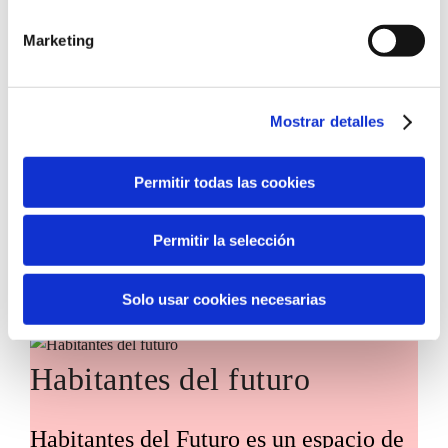
Marketing
Convocatoria de ayudas para impulsar
la incorporación de tecnologías
innovadoras en entidades del tercer
Mostrar detalles
sector, con el objetivo de acelerar la
transformación social en nuestro
Permitir todas las cookies
territorio.
Permitir la selección
Solo usar cookies necesarias
Habitantes del futuro
Habitantes del Futuro es un espacio de