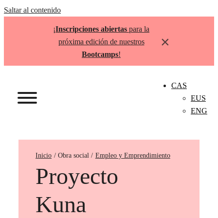
Saltar al contenido
¡
Inscripciones abiertas
para la
×
próxima edición de nuestros
Bootcamps
!
CAS
EUS
ENG
Inicio
Empleo y Emprendimiento
Proyecto
Kuna