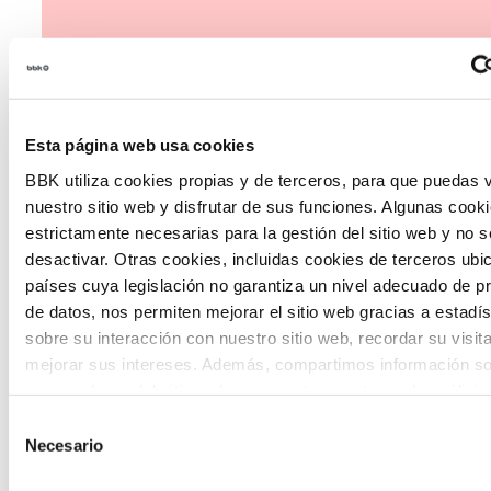
Esta página web usa cookies
The Future Game
BBK utiliza cookies propias y de terceros, para que puedas v
nuestro sitio web y disfrutar de sus funciones. Algunas cook
The Future Game es un laboratorio de
estrictamente necesarias para la gestión del sitio web y no 
desactivar. Otras cookies, incluidas cookies de terceros ub
participación juvenil que recoge las
países cuya legislación no garantiza un nivel adecuado de p
cosmovisiones de las nuevas generaciones
de datos, nos permiten mejorar el sitio web gracias a estadís
en las temáticas que más les preocupan
sobre su interacción con nuestro sitio web, recordar su visit
mejorar sus intereses. Además, compartimos información so
hacia el futuro a través de una experienci
uso que haga del sitio web con nuestros partners de análisis
gamificada.
quienes pueden combinarla con otra información que les ha
Selección
proporcionado o que hayan recopilado a partir del uso que 
Necesario
de
de sus servicios. A continuación, puede seleccionar sus pref
consentimiento