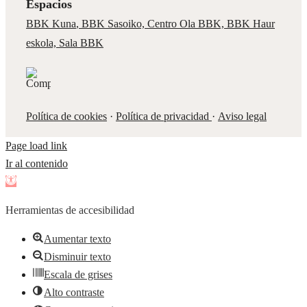
Espacios
BBK Kuna
,
BBK Sasoiko,
Centro Ola BBK, BBK
Haur
eskola,
Sala BBK
Política de cookies
·
Política de privacidad
·
Aviso legal
Page load link
Ir al contenido
Abrir
barra
Herramientas de accesibilidad
de
herramientas
Aumentar texto
Disminuir texto
Escala de grises
Alto contraste