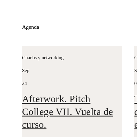
Agenda
Charlas y networking
C
Sep
S
24
0
Afterwork. Pitch
College VII. Vuelta de
curso.