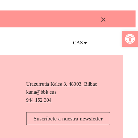
×
Abrir b
CAS
Urazurrutia Kalea 3, 48003, Bilbao
kuna@bbk.eus
944 152 304
Suscríbete a nuestra newsletter