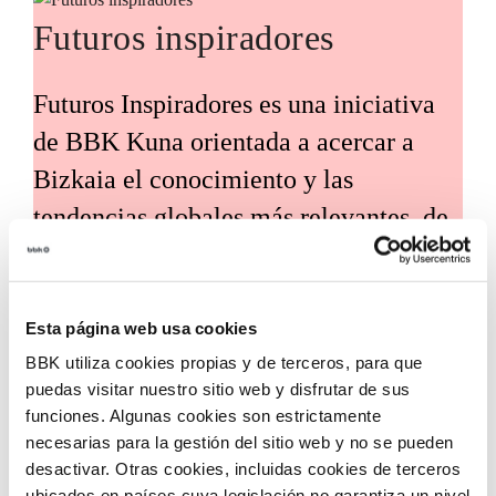
Futuros inspiradores
Futuros Inspiradores es una iniciativa
de BBK Kuna orientada a acercar a
Bizkaia el conocimiento y las
tendencias globales más relevantes, de
la mano de expertos y voces
internacionales de referencia. Su
propósito es traducir estos análisis en
Esta página web usa cookies
BBK utiliza cookies propias y de terceros, para que
claves útiles para el desarrollo social,
puedas visitar nuestro sitio web y disfrutar de sus
económico y tecnológico del territorio.
funciones. Algunas cookies son estrictamente
necesarias para la gestión del sitio web y no se pueden
desactivar. Otras cookies, incluidas cookies de terceros
ubicados en países cuya legislación no garantiza un nivel