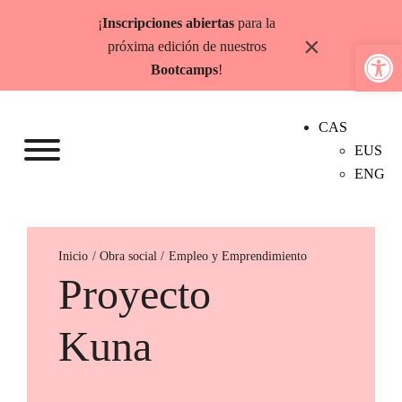
Saltar
¡
Inscripciones abiertas
para la
al
×
Abrir b
próxima edición de nuestros
contenido
Bootcamps
!
CAS
EUS
ENG
Inicio
Empleo y Emprendimiento
Proyecto
Kuna