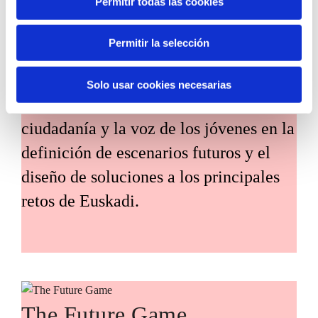
Permitir todas las cookies
Habitantes del futuro
Permitir la selección
Habitantes del Futuro es un espacio de
prospectiva ciudadana orientado a
Solo usar cookies necesarias
introducir la participación de la
ciudadanía y la voz de los jóvenes en la
definición de escenarios futuros y el
diseño de soluciones a los principales
retos de Euskadi.
The Future Game