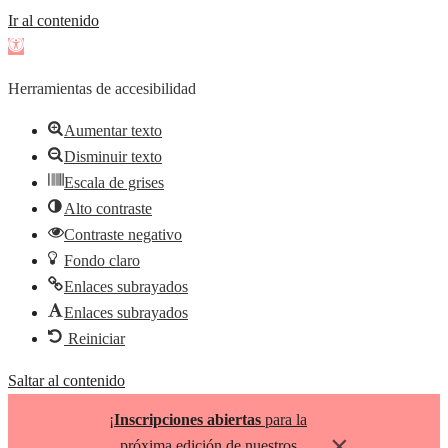
Ir al contenido
Abrir
barra
Herramientas de accesibilidad
de
herramientas
Aumentar texto
Disminuir texto
Escala de grises
Alto contraste
Contraste negativo
Fondo claro
Enlaces subrayados
Enlaces subrayados
Reiniciar
Saltar al contenido
¡
Inscripciones abiertas
para la
×
próxima edición de nuestros