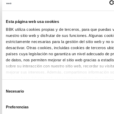
Habitantes del futuro
Habitantes del Futuro es un espacio de
Esta página web usa cookies
prospectiva ciudadana orientado a
BBK utiliza cookies propias y de terceros, para que puedas v
introducir la participación de la
nuestro sitio web y disfrutar de sus funciones. Algunas cook
ciudadanía y la voz de los jóvenes en la
estrictamente necesarias para la gestión del sitio web y no 
desactivar. Otras cookies, incluidas cookies de terceros ub
definición de escenarios futuros y el
países cuya legislación no garantiza un nivel adecuado de p
diseño de soluciones a los principales
de datos, nos permiten mejorar el sitio web gracias a estadís
sobre su interacción con nuestro sitio web, recordar su visit
retos de Euskadi.
mejorar sus intereses. Además, compartimos información so
uso que haga del sitio web con nuestros partners de análisis
quienes pueden combinarla con otra información que les ha
Selección
proporcionado o que hayan recopilado a partir del uso que 
Necesario
de
de sus servicios. A continuación, puede seleccionar sus pref
consentimiento
The Future Game
Preferencias