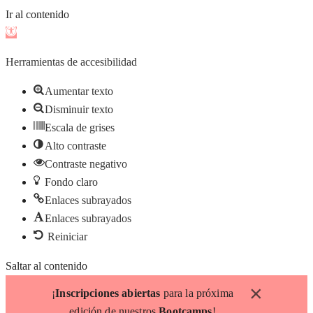
Ir al contenido
Abrir
barra
Herramientas de accesibilidad
de
herramientas
Aumentar texto
Disminuir texto
Escala de grises
Alto contraste
Contraste negativo
Fondo claro
Enlaces subrayados
Enlaces subrayados
Reiniciar
Saltar al contenido
×
¡
Inscripciones abiertas
para la próxima
edición de nuestros
Bootcamps
!