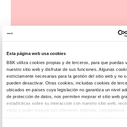
Esta página web usa cookies
BBK utiliza cookies propias y de terceros, para que puedas v
nuestro sitio web y disfrutar de sus funciones. Algunas cook
estrictamente necesarias para la gestión del sitio web y no s
pueden desactivar. Otras cookies, incluidas cookies de terc
ubicados en países cuya legislación no garantiza un nivel a
de protección de datos, nos permiten mejorar el sitio web gr
estadísticas sobre su interacción con nuestro sitio web, rec
The Future Game
visita y poder mejorar sus intereses. Además, compartimos
información sobre el uso que haga del sitio web con nuestro
The Future Game es un laboratorio de participación
partners de análisis web , quienes pueden combinarla con ot
juvenil que recoge las cosmovisiones de las nuevas
Selección