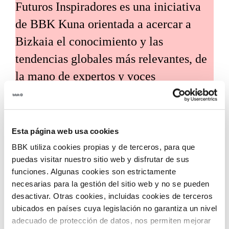
Futuros Inspiradores es una iniciativa
de BBK Kuna orientada a acercar a
Bizkaia el conocimiento y las
tendencias globales más relevantes, de
la mano de expertos y voces
internacionales de referencia. Su
propósito es traducir estos análisis en
claves útiles para el desarrollo social,
Esta página web usa cookies
económico y tecnológico del territorio.
BBK utiliza cookies propias y de terceros, para que
puedas visitar nuestro sitio web y disfrutar de sus
funciones. Algunas cookies son estrictamente
necesarias para la gestión del sitio web y no se pueden
desactivar. Otras cookies, incluidas cookies de terceros
ubicados en países cuya legislación no garantiza un nivel
adecuado de protección de datos, nos permiten mejorar
Convocatoria de ayudas