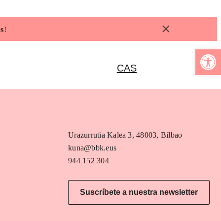
×
s
!
Abrir b
CAS
Urazurrutia Kalea 3, 48003, Bilbao
kuna@bbk.eus
944 152 304
Suscríbete a nuestra newsletter