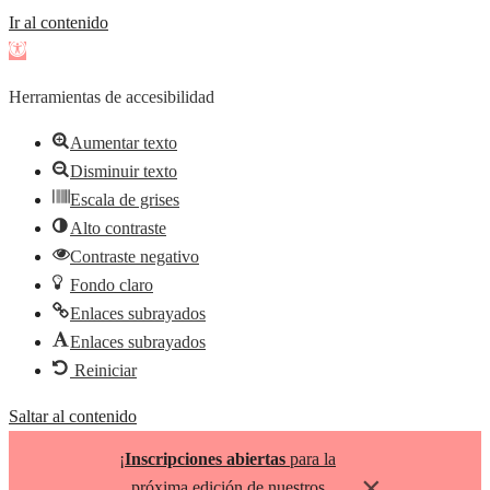
Ir al contenido
Abrir
barra
Herramientas de accesibilidad
de
herramientas
Aumentar texto
Disminuir texto
Escala de grises
Alto contraste
Contraste negativo
Fondo claro
Enlaces subrayados
Enlaces subrayados
Reiniciar
Saltar al contenido
¡
Inscripciones abiertas
para la
×
próxima edición de nuestros