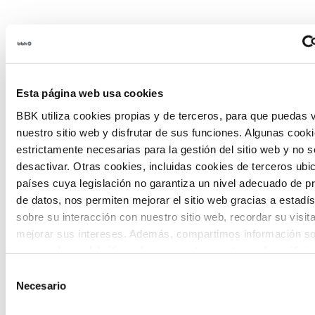
Habitantes del futuro
Esta página web usa cookies
Habitantes del Futuro es un espacio de
BBK utiliza cookies propias y de terceros, para que puedas v
prospectiva ciudadana orientado a
nuestro sitio web y disfrutar de sus funciones. Algunas cook
introducir la participación de la
estrictamente necesarias para la gestión del sitio web y no 
desactivar. Otras cookies, incluidas cookies de terceros ub
ciudadanía y la voz de los jóvenes en la
países cuya legislación no garantiza un nivel adecuado de p
definición de escenarios futuros y el
de datos, nos permiten mejorar el sitio web gracias a estadís
sobre su interacción con nuestro sitio web, recordar su visit
diseño de soluciones a los principales
mejorar sus intereses. Además, compartimos información so
retos de Euskadi.
uso que haga del sitio web con nuestros partners de análisis
quienes pueden combinarla con otra información que les ha
Selección
proporcionado o que hayan recopilado a partir del uso que 
Necesario
de
de sus servicios. A continuación, puede seleccionar sus pref
consentimiento