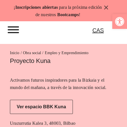
Saltar
×
¡
Inscripciones abiertas
para la próxima edición
al
Abrir b
de nuestros
Bootcamps
!
contenido
CAS
Inicio
Empleo y Emprendimiento
Proyecto Kuna
Activamos futuros inspiradores para la Bizkaia y el
mundo del mañana, a través de la innovación social.
Ver espacio BBK Kuna
Urazurrutia Kalea 3, 48003, Bilbao