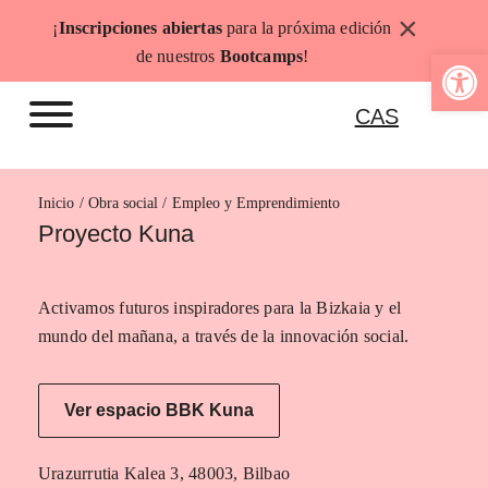
Saltar
×
¡
Inscripciones abiertas
para la próxima edición
al
Abrir b
de nuestros
Bootcamps
!
contenido
CAS
Inicio
Empleo y Emprendimiento
Proyecto Kuna
Activamos futuros inspiradores para la Bizkaia y el
mundo del mañana, a través de la innovación social.
Ver espacio BBK Kuna
Urazurrutia Kalea 3, 48003, Bilbao