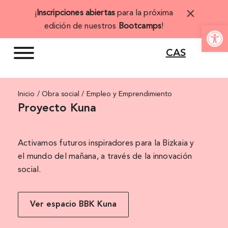
Saltar
×
¡
Inscripciones abiertas
para la próxima
al
Abrir 
edición de nuestros
Bootcamps
!
contenido
CAS
Inicio
Empleo y Emprendimiento
Proyecto Kuna
Activamos futuros inspiradores para la Bizkaia y
el mundo del mañana, a través de la innovación
social.
Ver espacio BBK Kuna