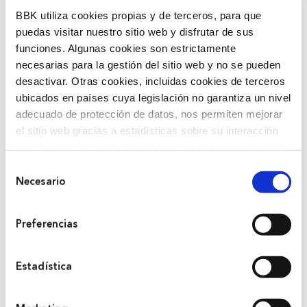
BBK utiliza cookies propias y de terceros, para que
puedas visitar nuestro sitio web y disfrutar de sus
funciones. Algunas cookies son estrictamente
necesarias para la gestión del sitio web y no se pueden
desactivar. Otras cookies, incluidas cookies de terceros
ubicados en países cuya legislación no garantiza un nivel
adecuado de protección de datos, nos permiten mejorar
el sitio web gracias a estadísticas sobre su interacción
con nuestro sitio web, recordar su visita y poder mejorar
sus intereses. Además, compartimos información sobre
Selección
Habitantes del futuro
el uso que haga del sitio web con nuestros partners de
Necesario
de
Habitantes del Futuro es un espacio de
análisis web , quienes pueden combinarla con otra
consentimiento
información que les haya proporcionado o que hayan
prospectiva ciudadana orientado a introducir
Preferencias
recopilado a partir del uso que haya hecho de sus
la participación de la ciudadanía y la voz de
servicios. A continuación, puede seleccionar sus
los jóvenes en la definición de escenarios
preferencias.
futuros y el diseño de soluciones a los
Estadística
principales retos de Euskadi.