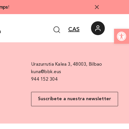
×
mps
!
Abrir 
CAS
n
Urazurrutia Kalea 3, 48003, Bilbao
kuna@bbk.eus
944 152 304
Suscríbete a nuestra newsletter