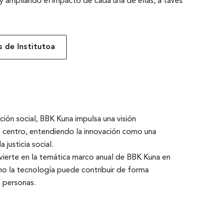
o y ampliando el impacto de cada una de ellas, a tavés
 de Institutoa
ión social, BBK Kuna impulsa una visión
el centro, entendiendo la innovación como una
a justicia social.
vierte en la temática marco anual de BBK Kuna en
ómo la tecnología puede contribuir de forma
s personas.