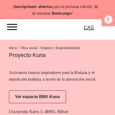
Saltar
×
¡
Inscripciones abiertas
para la próxima edición
al
Abrir b
de nuestros
Bootcamps
!
contenido
CAS
Inicio
Empleo y Emprendimiento
Proyecto Kuna
Activamos futuros inspiradores para la Bizkaia y el
mundo del mañana, a través de la innovación social.
Ver espacio BBK Kuna
Urazurrutia Kalea 3, 48003, Bilbao