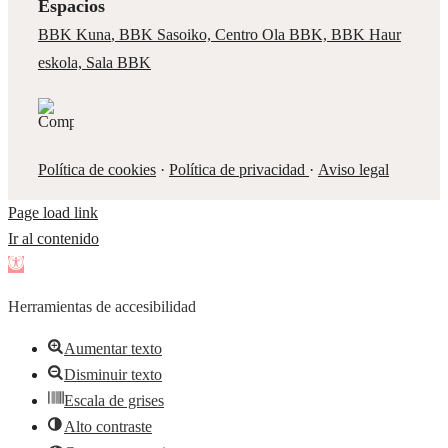
Espacios
BBK Kuna
,
BBK Sasoiko,
Centro Ola BBK, BBK
Haur
eskola,
Sala BBK
Política de cookies
·
Política de privacidad
·
Aviso legal
Page load link
Ir al contenido
Abrir
barra
Herramientas de accesibilidad
de
herramientas
Aumentar texto
Disminuir texto
Escala de grises
Alto contraste