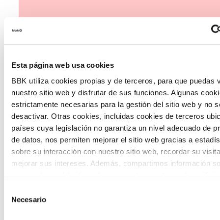
Esta página web usa cookies
The Future Game
BBK utiliza cookies propias y de terceros, para que puedas v
nuestro sitio web y disfrutar de sus funciones. Algunas cook
The Future Game es un laboratorio de
estrictamente necesarias para la gestión del sitio web y no 
desactivar. Otras cookies, incluidas cookies de terceros ub
participación juvenil que recoge las
países cuya legislación no garantiza un nivel adecuado de p
cosmovisiones de las nuevas generaciones
de datos, nos permiten mejorar el sitio web gracias a estadís
en las temáticas que más les preocupan
sobre su interacción con nuestro sitio web, recordar su visit
mejorar sus intereses. Además, compartimos información so
hacia el futuro a través de una experienci
uso que haga del sitio web con nuestros partners de análisis
gamificada.
quienes pueden combinarla con otra información que les ha
Selección
proporcionado o que hayan recopilado a partir del uso que 
Necesario
de
de sus servicios. A continuación, puede seleccionar sus pref
consentimiento