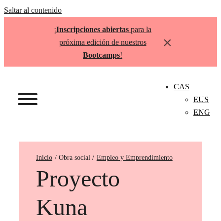
Saltar al contenido
¡
Inscripciones abiertas
para la
×
próxima edición de nuestros
Bootcamps
!
CAS
EUS
ENG
Inicio
Empleo y Emprendimiento
Proyecto
Kuna