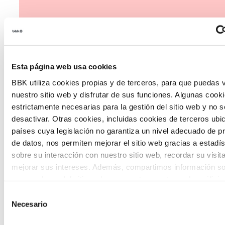
Esta página web usa cookies
The Future Game
BBK utiliza cookies propias y de terceros, para que puedas v
nuestro sitio web y disfrutar de sus funciones. Algunas cook
The Future Game es un laboratorio de
estrictamente necesarias para la gestión del sitio web y no 
desactivar. Otras cookies, incluidas cookies de terceros ub
participación juvenil que recoge las
países cuya legislación no garantiza un nivel adecuado de p
cosmovisiones de las nuevas generaciones
de datos, nos permiten mejorar el sitio web gracias a estadís
en las temáticas que más les preocupan
sobre su interacción con nuestro sitio web, recordar su visit
mejorar sus intereses. Además, compartimos información so
hacia el futuro a través de una experienci
uso que haga del sitio web con nuestros partners de análisis
gamificada.
quienes pueden combinarla con otra información que les ha
Selección
proporcionado o que hayan recopilado a partir del uso que 
Necesario
de
de sus servicios. A continuación, puede seleccionar sus pref
consentimiento