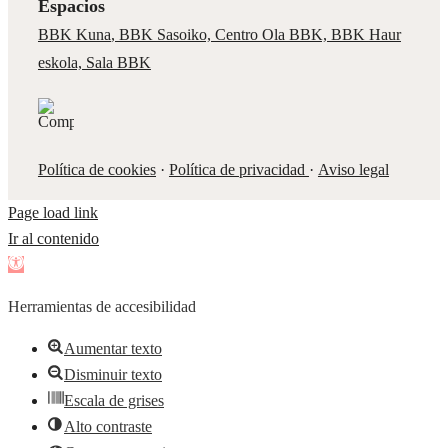
Espacios
BBK Kuna
,
BBK Sasoiko,
Centro Ola BBK, BBK
Haur
eskola,
Sala BBK
Política de cookies
·
Política de privacidad
·
Aviso legal
Page load link
Ir al contenido
Abrir
barra
Herramientas de accesibilidad
de
herramientas
Aumentar texto
Disminuir texto
Escala de grises
Alto contraste