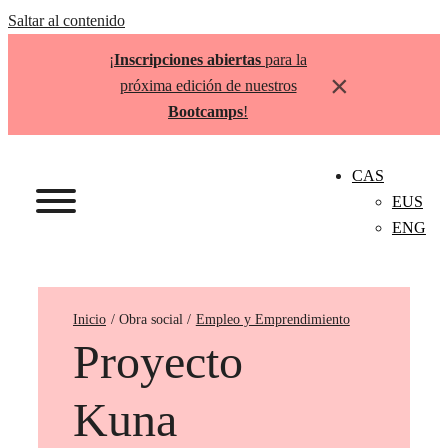
Saltar al contenido
¡
Inscripciones abiertas
para la
×
próxima edición de nuestros
Bootcamps
!
CAS
EUS
ENG
Inicio
Empleo y Emprendimiento
Proyecto
Kuna