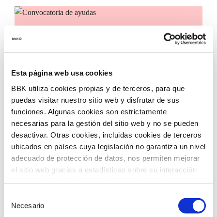
Convocatoria de ayudas
Convocatoria de ayudas para impulsar la
incorporación de tecnologías innovadoras en
Esta página web usa cookies
entidades del tercer sector, con el objetivo de
acelerar la transformación social en nuestro
BBK utiliza cookies propias y de terceros, para que
territorio.
puedas visitar nuestro sitio web y disfrutar de sus
funciones. Algunas cookies son estrictamente
necesarias para la gestión del sitio web y no se pueden
desactivar. Otras cookies, incluidas cookies de terceros
ubicados en países cuya legislación no garantiza un nivel
adecuado de protección de datos, nos permiten mejorar
el sitio web gracias a estadísticas sobre su interacción
con nuestro sitio web, recordar su visita y poder mejorar
sus intereses. Además, compartimos información sobre
Selección
el uso que haga del sitio web con nuestros partners de
Necesario
de
análisis web , quienes pueden combinarla con otra