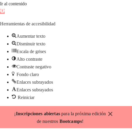
Ir al contenido
Abrir
barra
Herramientas de accesibilidad
de
herramientas
Aumentar texto
Disminuir texto
Escala de grises
Alto contraste
Contraste negativo
Fondo claro
Enlaces subrayados
Enlaces subrayados
Reiniciar
Saltar
×
¡
Inscripciones abiertas
para la próxima edición
al
de nuestros
Bootcamps
!
contenido