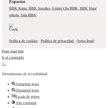
Espacios
BBK Kuna
,
BBK Sasoiko,
Centro Ola BBK, BBK
Haur
eskola,
Sala BBK
Política de cookies
·
Política de privacidad
·
Aviso legal
Page load link
Ir al contenido
Abrir
barra
Herramientas de accesibilidad
de
herramientas
Aumentar texto
Disminuir texto
Escala de grises
Alto contraste