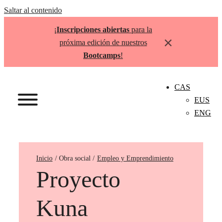
Saltar al contenido
¡
Inscripciones abiertas
para la
×
próxima edición de nuestros
Bootcamps
!
CAS
EUS
ENG
Inicio
Empleo y Emprendimiento
Proyecto
Kuna