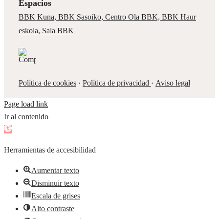
Espacios
BBK Kuna
,
BBK Sasoiko,
Centro Ola BBK, BBK
Haur
eskola,
Sala BBK
Política de cookies
·
Política de privacidad
·
Aviso legal
Page load link
Ir al contenido
Abrir
barra
Herramientas de accesibilidad
de
herramientas
Aumentar texto
Disminuir texto
Escala de grises
Alto contraste