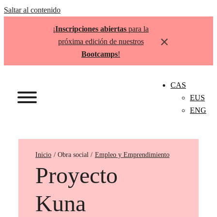
Saltar al contenido
¡
Inscripciones abiertas
para la
×
próxima edición de nuestros
Bootcamps
!
CAS
EUS
ENG
Inicio
Empleo y Emprendimiento
Proyecto
Kuna