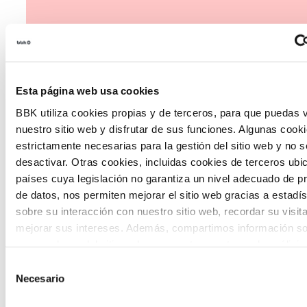
Esta página web usa cookies
The Future Game
BBK utiliza cookies propias y de terceros, para que puedas v
nuestro sitio web y disfrutar de sus funciones. Algunas cook
The Future Game es un laboratorio de
estrictamente necesarias para la gestión del sitio web y no 
desactivar. Otras cookies, incluidas cookies de terceros ub
participación juvenil que recoge las
países cuya legislación no garantiza un nivel adecuado de p
cosmovisiones de las nuevas generaciones
de datos, nos permiten mejorar el sitio web gracias a estadís
en las temáticas que más les preocupan
sobre su interacción con nuestro sitio web, recordar su visit
mejorar sus intereses. Además, compartimos información so
hacia el futuro a través de una experienci
uso que haga del sitio web con nuestros partners de análisis
gamificada.
quienes pueden combinarla con otra información que les ha
Selección
proporcionado o que hayan recopilado a partir del uso que 
Necesario
de
de sus servicios. A continuación, puede seleccionar sus pref
consentimiento