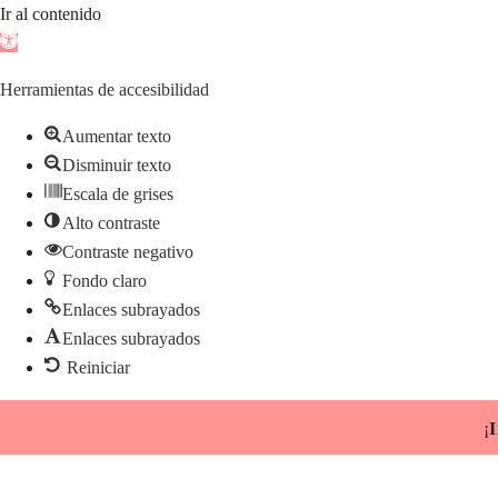
Ir al contenido
Abrir
barra
Herramientas de accesibilidad
de
herramientas
Aumentar texto
Disminuir texto
Escala de grises
Alto contraste
Contraste negativo
Fondo claro
Enlaces subrayados
Enlaces subrayados
Reiniciar
Saltar
¡
I
al
contenido