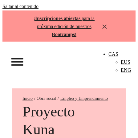
Saltar al contenido
¡
Inscripciones abiertas
para la
×
próxima edición de nuestros
Bootcamps
!
CAS
EUS
ENG
Inicio
Empleo y Emprendimiento
Proyecto
Kuna