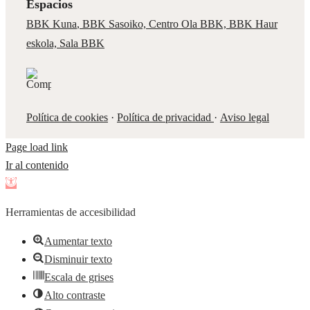
Espacios
BBK Kuna
,
BBK Sasoiko,
Centro Ola BBK, BBK
Haur
eskola,
Sala BBK
Política de cookies
·
Política de privacidad
·
Aviso legal
Page load link
Ir al contenido
Abrir
barra
Herramientas de accesibilidad
de
herramientas
Aumentar texto
Disminuir texto
Escala de grises
Alto contraste