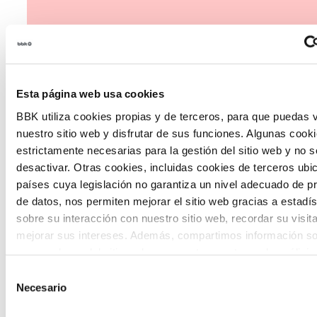
Esta página web usa cookies
The Future Game
BBK utiliza cookies propias y de terceros, para que puedas v
nuestro sitio web y disfrutar de sus funciones. Algunas cook
The Future Game es un laboratorio de
estrictamente necesarias para la gestión del sitio web y no 
desactivar. Otras cookies, incluidas cookies de terceros ub
participación juvenil que recoge las
países cuya legislación no garantiza un nivel adecuado de p
cosmovisiones de las nuevas generaciones
de datos, nos permiten mejorar el sitio web gracias a estadís
en las temáticas que más les preocupan
sobre su interacción con nuestro sitio web, recordar su visit
mejorar sus intereses. Además, compartimos información so
hacia el futuro a través de una experienci
uso que haga del sitio web con nuestros partners de análisis
gamificada.
quienes pueden combinarla con otra información que les ha
Selección
proporcionado o que hayan recopilado a partir del uso que 
Necesario
de
de sus servicios. A continuación, puede seleccionar sus pref
consentimiento