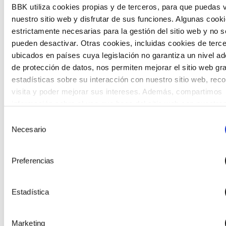
BBK utiliza cookies propias y de terceros, para que puedas v
The Future Game
nuestro sitio web y disfrutar de sus funciones. Algunas cook
The Future Game es un laboratorio de participación
estrictamente necesarias para la gestión del sitio web y no s
juvenil que recoge las cosmovisiones de las nuevas
pueden desactivar. Otras cookies, incluidas cookies de terc
generaciones en las temáticas que más les preocupan
ubicados en países cuya legislación no garantiza un nivel a
hacia el futuro a través de una experiencia
de protección de datos, nos permiten mejorar el sitio web gr
gamificada.
estadísticas sobre su interacción con nuestro sitio web, rec
visita y poder mejorar sus intereses. Además, compartimos
información sobre el uso que haga del sitio web con nuestro
partners de análisis web , quienes pueden combinarla con ot
Selección
información que les haya proporcionado o que hayan recopil
Necesario
de
partir del uso que haya hecho de sus servicios. A continuaci
consentimiento
puede seleccionar sus preferencias.
Preferencias
Estadística
Marketing