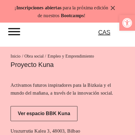
Saltar
×
¡
Inscripciones abiertas
para la próxima edición
al
Abrir b
de nuestros
Bootcamps
!
contenido
CAS
Inicio
Empleo y Emprendimiento
Proyecto Kuna
Activamos futuros inspiradores para la Bizkaia y el
mundo del mañana, a través de la innovación social.
Ver espacio BBK Kuna
Urazurrutia Kalea 3, 48003, Bilbao