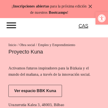
Saltar
×
¡
Inscripciones abiertas
para la próxima edición
al
Abrir b
de nuestros
Bootcamps
!
contenido
CAS
Inicio
Empleo y Emprendimiento
Proyecto Kuna
Activamos futuros inspiradores para la Bizkaia y el
mundo del mañana, a través de la innovación social.
Ver espacio BBK Kuna
Urazurrutia Kalea 3, 48003, Bilbao