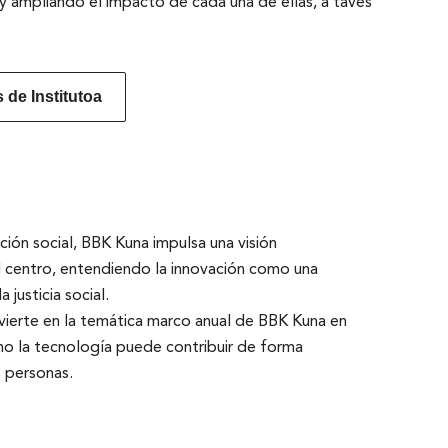
o y ampliando el impacto de cada una de ellas, a tavés
de Institutoa
ión social, BBK Kuna impulsa una visión
el centro, entendiendo la innovación como una
a justicia social.
vierte en la temática marco anual de BBK Kuna en
ómo la tecnología puede contribuir de forma
s personas.