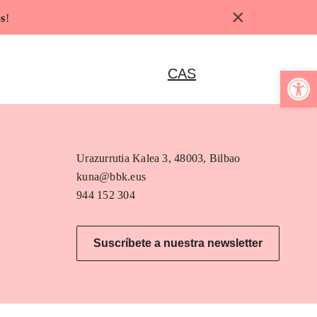
×
s
!
Abrir b
CAS
Urazurrutia Kalea 3, 48003, Bilbao
kuna@bbk.eus
944 152 304
Suscríbete a nuestra newsletter