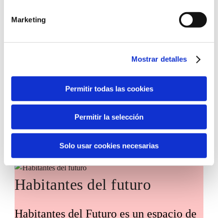
Marketing
Convocatoria de ayudas para impulsar
la incorporación de tecnologías
innovadoras en entidades del tercer
Mostrar detalles
sector, con el objetivo de acelerar la
transformación social en nuestro
Permitir todas las cookies
territorio.
Permitir la selección
Solo usar cookies necesarias
Habitantes del futuro
Habitantes del Futuro es un espacio de