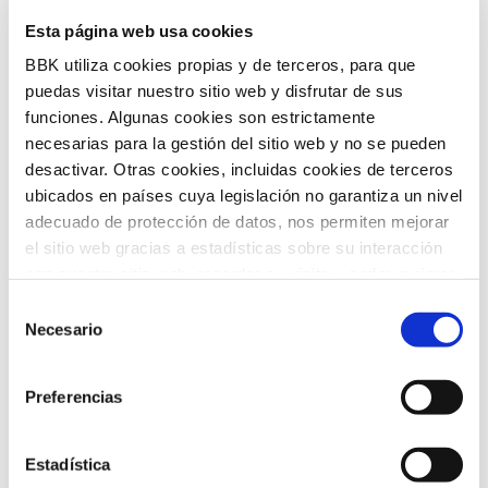
Futuros Inspiradores es una iniciativa
Esta página web usa cookies
de BBK Kuna orientada a acercar a
BBK utiliza cookies propias y de terceros, para que
Bizkaia el conocimiento y las
puedas visitar nuestro sitio web y disfrutar de sus
tendencias globales más relevantes, de
funciones. Algunas cookies son estrictamente
necesarias para la gestión del sitio web y no se pueden
la mano de expertos y voces
desactivar. Otras cookies, incluidas cookies de terceros
internacionales de referencia. Su
ubicados en países cuya legislación no garantiza un nivel
adecuado de protección de datos, nos permiten mejorar
propósito es traducir estos análisis en
el sitio web gracias a estadísticas sobre su interacción
claves útiles para el desarrollo social,
con nuestro sitio web, recordar su visita y poder mejorar
económico y tecnológico del territorio.
sus intereses. Además, compartimos información sobre
Selección
el uso que haga del sitio web con nuestros partners de
Necesario
de
análisis web , quienes pueden combinarla con otra
consentimiento
información que les haya proporcionado o que hayan
Preferencias
recopilado a partir del uso que haya hecho de sus
servicios. A continuación, puede seleccionar sus
preferencias.
Estadística
Convocatoria de ayudas