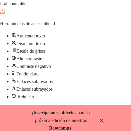
Ir al contenido
Abrir
barra
Herramientas de accesibilidad
de
herramientas
Aumentar texto
Disminuir texto
Escala de grises
Alto contraste
Contraste negativo
Fondo claro
Enlaces subrayados
Enlaces subrayados
Reiniciar
Saltar
¡
Inscripciones abiertas
para la
al
×
próxima edición de nuestros
contenido
Bootcamps
!