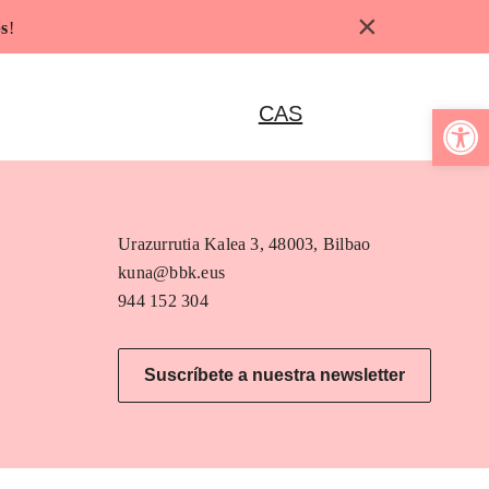
×
s
!
Abrir b
CAS
Urazurrutia Kalea 3, 48003, Bilbao
kuna@bbk.eus
944 152 304
Suscríbete a nuestra newsletter