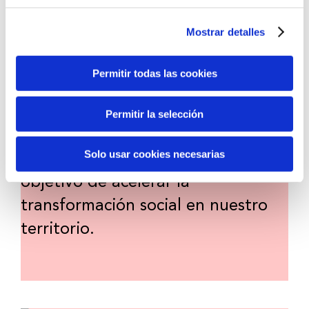
Mostrar detalles
Convocatoria de ayudas
Permitir todas las cookies
Convocatoria de ayudas para
impulsar la incorporación de
Permitir la selección
tecnologías innovadoras en
Solo usar cookies necesarias
entidades del tercer sector, con el
objetivo de acelerar la
transformación social en nuestro
territorio.