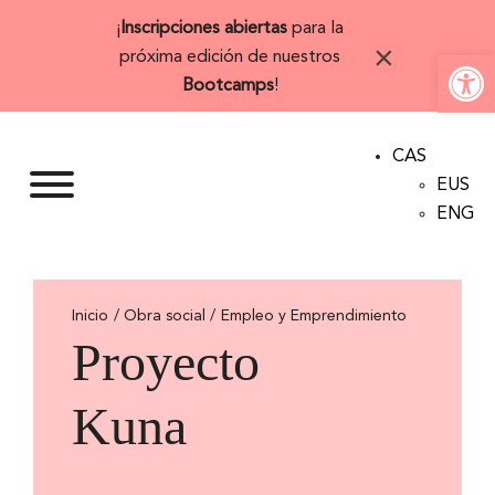
Saltar
¡
Inscripciones abiertas
para la
al
×
Abrir 
próxima edición de nuestros
contenido
Bootcamps
!
CAS
EUS
ENG
Inicio
Empleo y Emprendimiento
Proyecto
Kuna