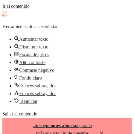
Ir al contenido
Abrir
barra
Herramientas de accesibilidad
de
herramientas
Aumentar texto
Disminuir texto
Escala de grises
Alto contraste
Contraste negativo
Fondo claro
Enlaces subrayados
Enlaces subrayados
Reiniciar
Saltar al contenido
¡
Inscripciones abiertas
para la
×
próxima edición de nuestros