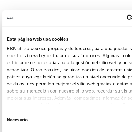
Habitantes del futuro
Esta página web usa cookies
Habitantes del Futuro es un espacio de
BBK utiliza cookies propias y de terceros, para que puedas v
prospectiva ciudadana orientado a
nuestro sitio web y disfrutar de sus funciones. Algunas cook
introducir la participación de la
estrictamente necesarias para la gestión del sitio web y no 
desactivar. Otras cookies, incluidas cookies de terceros ub
ciudadanía y la voz de los jóvenes en la
países cuya legislación no garantiza un nivel adecuado de p
definición de escenarios futuros y el
de datos, nos permiten mejorar el sitio web gracias a estadís
sobre su interacción con nuestro sitio web, recordar su visit
diseño de soluciones a los principales
mejorar sus intereses. Además, compartimos información so
retos de Euskadi.
uso que haga del sitio web con nuestros partners de análisis
quienes pueden combinarla con otra información que les ha
Selección
proporcionado o que hayan recopilado a partir del uso que 
Necesario
de
de sus servicios. A continuación, puede seleccionar sus pref
consentimiento