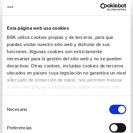
incorporación de tecnologías innovadoras en
entidades del tercer sector, con el objetivo de
acelerar la transformación social en nuestro
territorio.
Esta página web usa cookies
BBK utiliza cookies propias y de terceros, para que
puedas visitar nuestro sitio web y disfrutar de sus
funciones. Algunas cookies son estrictamente
necesarias para la gestión del sitio web y no se pueden
desactivar. Otras cookies, incluidas cookies de terceros
ubicados en países cuya legislación no garantiza un nivel
adecuado de protección de datos, nos permiten mejorar
el sitio web gracias a estadísticas sobre su interacción
con nuestro sitio web, recordar su visita y poder mejorar
sus intereses. Además, compartimos información sobre
Selección
el uso que haga del sitio web con nuestros partners de
Necesario
de
análisis web , quienes pueden combinarla con otra
consentimiento
información que les haya proporcionado o que hayan
Preferencias
recopilado a partir del uso que haya hecho de sus