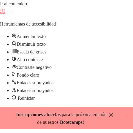
Ir al contenido
Abrir
barra
Herramientas de accesibilidad
de
herramientas
Aumentar texto
Disminuir texto
Escala de grises
Alto contraste
Contraste negativo
Fondo claro
Enlaces subrayados
Enlaces subrayados
Reiniciar
Saltar
×
¡
Inscripciones abiertas
para la próxima edición
al
de nuestros
Bootcamps
!
contenido