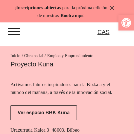
Saltar
×
¡
Inscripciones abiertas
para la próxima edición
al
Abrir b
de nuestros
Bootcamps
!
contenido
CAS
Inicio
Empleo y Emprendimiento
Proyecto Kuna
Activamos futuros inspiradores para la Bizkaia y el
mundo del mañana, a través de la innovación social.
Ver espacio BBK Kuna
Urazurrutia Kalea 3, 48003, Bilbao