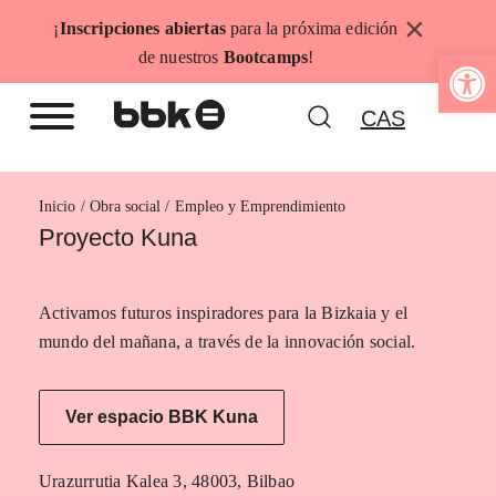
Saltar
×
¡
Inscripciones abiertas
para la próxima edición
al
Abrir b
de nuestros
Bootcamps
!
contenido
CAS
Inicio
Empleo y Emprendimiento
Proyecto Kuna
Activamos futuros inspiradores para la Bizkaia y el
mundo del mañana, a través de la innovación social.
Ver espacio BBK Kuna
Urazurrutia Kalea 3, 48003, Bilbao