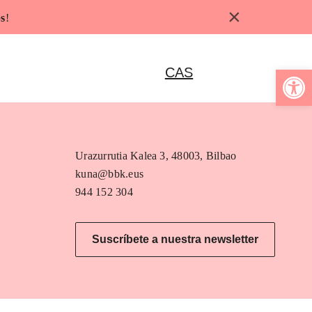
×
s
!
Abrir b
CAS
Urazurrutia Kalea 3, 48003, Bilbao
kuna@bbk.eus
944 152 304
Suscríbete a nuestra newsletter