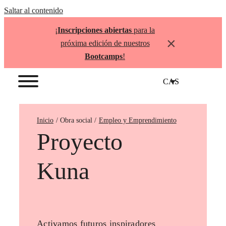
Saltar al contenido
¡
Inscripciones abiertas
para la
×
próxima edición de nuestros
Bootcamps
!
CAS
Inicio
Empleo y Emprendimiento
Proyecto
Kuna
Activamos futuros inspiradores