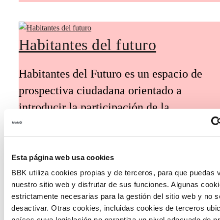
Habitantes del futuro
Habitantes del Futuro es un espacio de
prospectiva ciudadana orientado a
introducir la participación de la
ciudadanía y la voz de los jóvenes en la
definición de escenarios futuros y el
diseño de soluciones a los principales
Esta página web usa cookies
retos de Euskadi.
BBK utiliza cookies propias y de terceros, para que puedas v
nuestro sitio web y disfrutar de sus funciones. Algunas cook
estrictamente necesarias para la gestión del sitio web y no 
desactivar. Otras cookies, incluidas cookies de terceros ub
países cuya legislación no garantiza un nivel adecuado de p