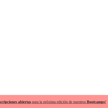
scripciones abiertas
para la próxima edición de nuestros
Bootcamps
!