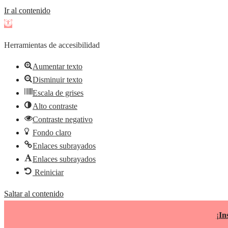
Ir al contenido
Abrir
barra
Herramientas de accesibilidad
de
herramientas
Aumentar texto
Disminuir texto
Escala de grises
Alto contraste
Contraste negativo
Fondo claro
Enlaces subrayados
Enlaces subrayados
Reiniciar
Saltar al contenido
¡
In