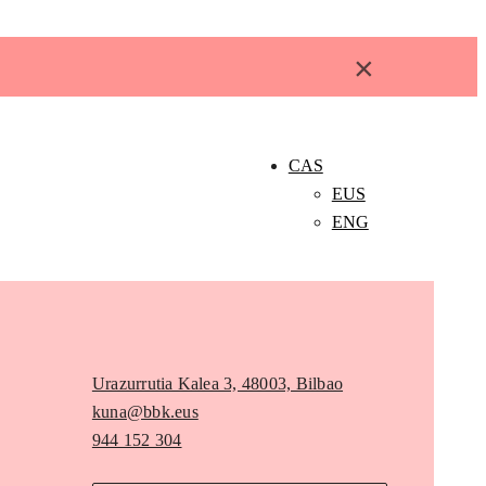
×
CAS
EUS
ENG
Urazurrutia Kalea 3, 48003, Bilbao
kuna@bbk.eus
944 152 304