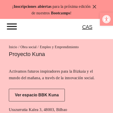
Saltar
×
¡
Inscripciones abiertas
para la próxima edición
al
Abrir b
de nuestros
Bootcamps
!
contenido
CAS
Inicio
Empleo y Emprendimiento
Proyecto Kuna
Activamos futuros inspiradores para la Bizkaia y el
mundo del mañana, a través de la innovación social.
Ver espacio BBK Kuna
Urazurrutia Kalea 3, 48003, Bilbao