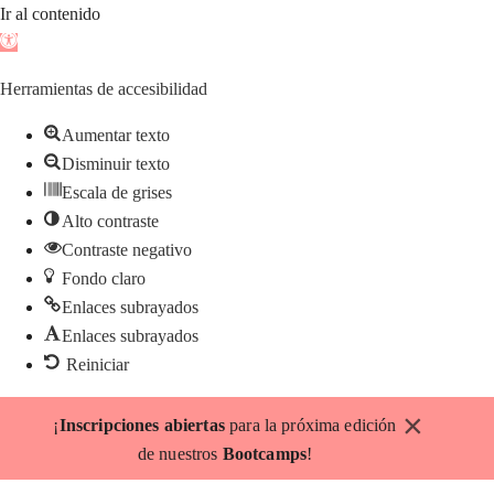
Ir al contenido
Abrir
barra
Herramientas de accesibilidad
de
herramientas
Aumentar texto
Disminuir texto
Escala de grises
Alto contraste
Contraste negativo
Fondo claro
Enlaces subrayados
Enlaces subrayados
Reiniciar
Saltar
×
¡
Inscripciones abiertas
para la próxima edición
al
de nuestros
Bootcamps
!
contenido