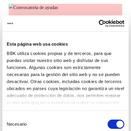
Convocatoria de ayudas
Convocatoria de ayudas para impulsar la
incorporación de tecnologías innovadoras en
Esta página web usa cookies
entidades del tercer sector, con el objetivo de
acelerar la transformación social en nuestro
BBK utiliza cookies propias y de terceros, para que
territorio.
puedas visitar nuestro sitio web y disfrutar de sus
funciones. Algunas cookies son estrictamente
necesarias para la gestión del sitio web y no se pueden
desactivar. Otras cookies, incluidas cookies de terceros
ubicados en países cuya legislación no garantiza un nivel
adecuado de protección de datos, nos permiten mejorar
el sitio web gracias a estadísticas sobre su interacción
con nuestro sitio web, recordar su visita y poder mejorar
sus intereses. Además, compartimos información sobre
Selección
el uso que haga del sitio web con nuestros partners de
Necesario
de
análisis web , quienes pueden combinarla con otra